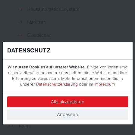
Hausautomationssystem
Markisen
Glasdächer
Lamellendach Artares von Weinor
DATENSCHUTZ
Textilscreens
Wir nutzen Cookies auf unserer Website.
Einige von ihnen sind
essenziell, während andere uns helfen, diese Website und Ihre
Dienstleistungen
Erfahrung zu verbessern. Mehr Informationen finden Sie in
unserer
Datenschutzerklärung
oder im
Impressum
Unwetterhilfe
Reparaturen
Alle akzeptieren
Fachgerechter Aufbau & Montage
Anpassen
Team