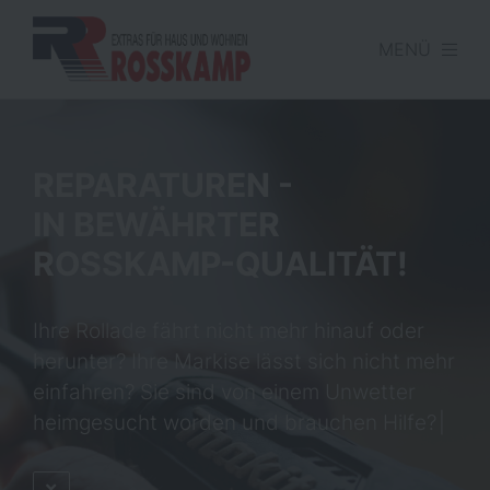
MENÜ
REPARATUREN
-
IN BEWÄHRTER
ROSSKAMP-QUALITÄT!
Ihre Rollade fährt nicht mehr hinauf oder
herunter? Ihre Markise lässt sich nicht mehr
einfahren? Sie sind von einem Unwetter
heimgesucht worden und brauchen Hilfe?